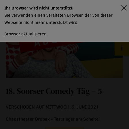
Ihr Browser wird nicht unterstützt!
spielplan
event
Sie verwenden einen veralteten Browser, der von dieser
Webseite nicht mehr unterstützt wird.
eventlokal sursee
Browser aktualisieren
raummiete
gastronomie
museum
meilensteine
18. Soorser Comedy Täg – 5
zeitzeugen
historische medienberichte
VERSCHOBEN AUF MITTWOCH, 9. JUNI 2021
eigenproduktionen mtg
Chaostheater Oropax - Testsieger am Scheitel