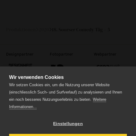
So
25.
19:00
—
Oktober
2020
Produktionen
2020
18. Soorser Comedy Täg – 5
Designpartner
Fotopartner
Webpartner
Wir verwenden Cookies
Wir setzen Cookies ein, um die Nutzung unserer Website
(einschliesslich Such- und Surfverlauf) zu analysieren und Ihnen
Theaterstrasse 5
ein noch besseres Nutzungserlebnis zu bieten.
Weitere
6210 Sursee
Informationen...
Tel.
041 922 24 04
(Administration)
Tel.
041 920 40 20
(Ticketverkauf)
Einstellungen