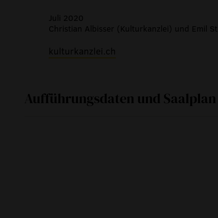
Juli 2020
Christian Albisser (Kulturkanzlei) und Emil S
kulturkanzlei.ch
Aufführungsdaten und Saalplan
So
26. April 2020
Mo
27. April 2020
So
23. August 2020
Mo
24. August 2020