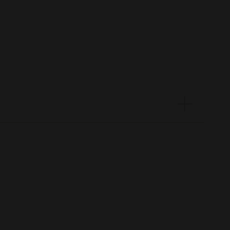
—
—
—
—