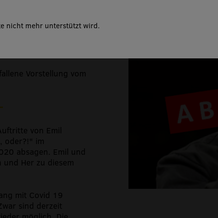
lles
e nicht mehr unterstützt wird.
allene Vorstellung vom
ftritte von Emil
, oder?!" im
2020 absagen. Emil und
n und Her zu diesem
ang mit Covid 19
war sind derzeit
ieder möglich. Die