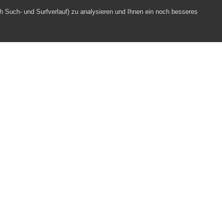
h Such- und Surfverlauf) zu analysieren und Ihnen ein noch besseres
Webpartner
Impressum
Datenschutz