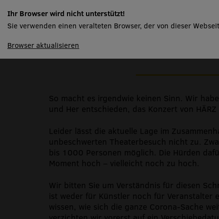
HÄRZ – LIVE
Ihr Browser wird nicht unterstützt!
Sie verwenden einen veralteten Browser, der von dieser Webseit
spielplan
Browser aktualisieren
ABGESAGT – E Abe mit Härz
So macht es irgendwie keinen Sinn. Wir hab
und Her entschieden, das Konzert von HÄRZ
Leider lässt die aktuelle Lage im Zusammenh
unbeschwerten Theaterbesuch nicht zu. Zwa
bis 1000 Personen möglich. Die Hürden dafü
Moment hoch – vielleicht noch zu hoch.
Wir bitten Sie um Verständnis für diesen Schr
ist weder für Künstler noch für Veranstalter e
wissen, wie sich die ganze Corona-Sache weit
verzichten wir vorerst auf ein Verschiebedat