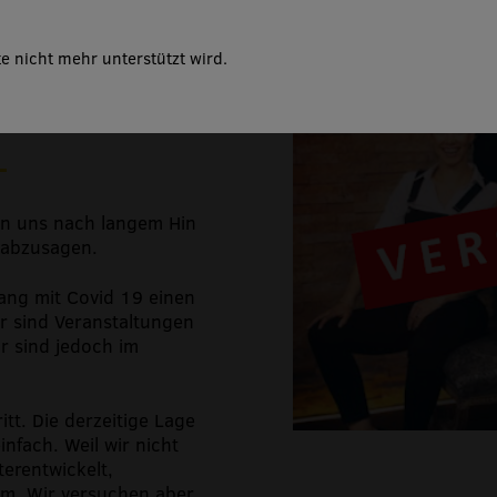
e nicht mehr unterstützt wird.
en uns nach langem Hin
 abzusagen.
ang mit Covid 19 einen
r sind Veranstaltungen
r sind jedoch im
itt. Die derzeitige Lage
infach. Weil wir nicht
erentwickelt,
um. Wir versuchen aber,