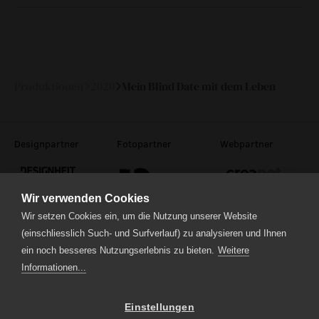
Fr
27.
19:30
—
November
2020
Produktionen
2020
Mein Blind Date mit dem Leben
Designpartner
Fotopartner
Webpartner
Wir verwenden Cookies
Wir setzen Cookies ein, um die Nutzung unserer Website
(einschliesslich Such- und Surfverlauf) zu analysieren und Ihnen
Theaterstrasse 5
ein noch besseres Nutzungserlebnis zu bieten.
Weitere
6210 Sursee
Informationen...
Tel.
041 922 24 04
(Administration)
Tel.
041 920 40 20
(Ticketverkauf)
Einstellungen