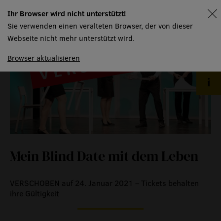
event
Ihr Browser wird nicht unterstützt!
spielplan
Sie verwenden einen veralteten Browser, der von dieser
Webseite nicht mehr unterstützt wird.
eventlokal sursee
Browser aktualisieren
raummiete
gastronomie
museum
meilensteine
zeitzeugen
Mein Blind Date mit dem Leben
historische medienberichte
eigenproduktionen mtg
VERSCHOBEN auf 24. Januar 2021 – Tickets behalten
ihre Gültigkeit