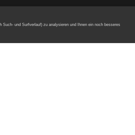
h Such- und Surfverlauf) zu analysieren und Ihnen ein noch besseres
heater – inhaltliche Ausrichtung
Webpartner
Impressum
Datenschutz