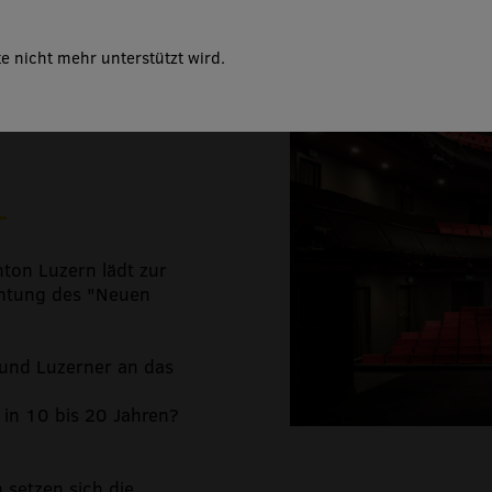
ater –
tung
e nicht mehr unterstützt wird.
ton Luzern lädt zur
chtung des "Neuen
und Luzerner an das
 in 10 bis 20 Jahren?
 setzen sich die