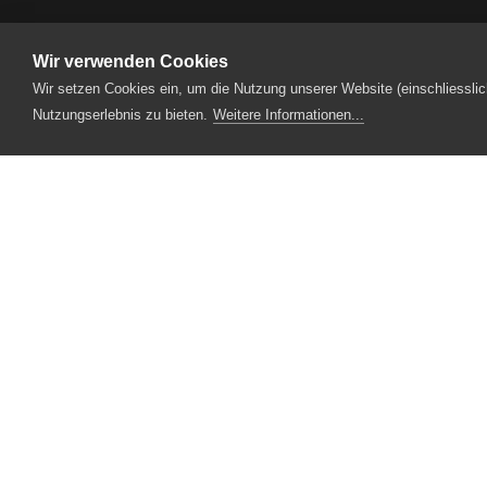
Wir verwenden Cookies
Wir setzen Cookies ein, um die Nutzung unserer Website (einschliesslic
Produktionen
2020
Neues Luzerner T
Nutzungserlebnis zu bieten.
Weitere Informationen...
Designpartner
Fotopartner
Theaterstrasse 5
6210 Sursee
Tel.
041 922 24 04
(Administration)
Tel.
041 920 40 20
(Ticketverkauf)