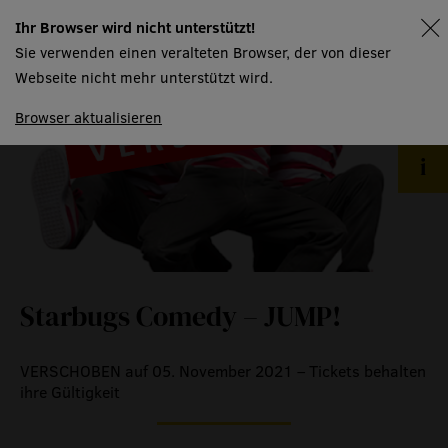
raummiete
Ihr Browser wird nicht unterstützt!
spielplan
gastronomie
Sie verwenden einen veralteten Browser, der von dieser
Webseite nicht mehr unterstützt wird.
museum
Browser aktualisieren
meilensteine
zeitzeugen
historische medienberichte
eigenproduktionen mtg
Starbugs Comedy – JUMP!
VERSCHOBEN auf 05. November 2021 – Tickets behalten
ihre Gültigkeit