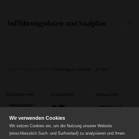
Aufführungsdaten und Saalplan
Do
05.
20:00
—
November
2020
Produktionen
2020
Starbugs Comedy - JUMP!
Designpartner
Fotopartner
Webpartner
Wir verwenden Cookies
Wir setzen Cookies ein, um die Nutzung unserer Website
(einschliesslich Such- und Surfverlauf) zu analysieren und Ihnen