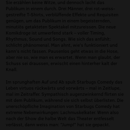
Sie erzählen keine Witze, und dennoch lacht das
Publikum in einem durch. Drei Männer, drei rot-weiss-
gestreifte T-Shirts, verblüffende Effekte und Requisiten
genügen, um das Publikum in einem begeisternden,
minutiös getakteten Spektakel mitzureissen. Die neue
Komikdroge ist umwerfend stark – voller Timing,
Rhythmus, Sound und Songs. Wie sich das anfühlt:
schlicht phänomenal. Man ahnt, wie’s funktioniert und
kann’s nicht fassen. Pausenlos geht etwas in die Hose,
aber nie so, wie man es erwartet. Wenn man glaubt, der
Schuss sei draussen, erwischt einen hinterher kalt der
Knall.
Im sprunghaften Auf und Ab spult Starbugs Comedy das
Leben virtuos rückwärts und vorwärts – mal in Zeitlupe,
mal im Zeitraffer. Sympathisch augenzwinkernd flirten sie
mit dem Publikum, während sie sich selbst überlisten. Die
unerschöpfliche Imagination von Starbugs Comedy hat
extreme Nebenwirkungen: Lachmuskelkater. Wenn also
nach der Show die halbe Welt das Theater entfesselt
verlässt, dann weiss man: "Jump!" hat sie gepackt.