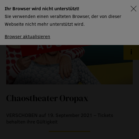
gastronomie
Ihr Browser wird nicht unterstützt!
spielplan
Sie verwenden einen veralteten Browser, der von dieser
museum
Webseite nicht mehr unterstützt wird.
Browser aktualisieren
meilensteine
zeitzeugen
historische medienberichte
eigenproduktionen mtg
Chaostheater Oropax
VERSCHOBEN auf 19. September 2021 – Tickets
behalten ihre Gültigkeit