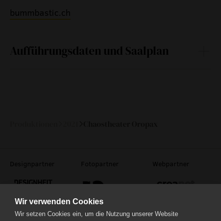
bummbastic.ch
Aufführungsdaten und Saalplan
Mo
29.
14:00
—
März 2021
Produktionen
2021
Chaostheater Oropax
Designpartner
Fotopartner
Webpartner
Wir verwenden Cookies
Wir setzen Cookies ein, um die Nutzung unserer Website