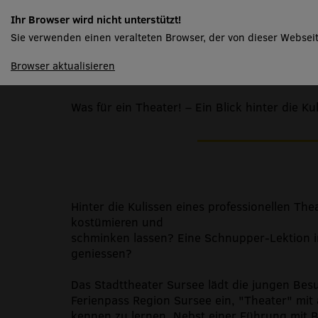
Ferienpass Region 
Ihr Browser wird nicht unterstützt!
2021
Sie verwenden einen veralteten Browser, der von dieser Webseit
spielplan
Browser aktualisieren
Was für ein Theater! – Ein Blick hinter die Ku
Hinter die Kulissen eines professionellen Th
kostümieren und
schminken lassen? Eine Schnupper-Lektion im
geniessen?
Das Stadttheater Sursee lädt die jungen Be
Ferienpass Region Sursee ein, "Theater" mit 
kennen zu lernen. Nebst einer Führung mit Bl