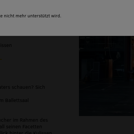
Sursee
e nicht mehr unterstützt wird.
lissen
eaters schauen? Sich
 Ballettsaal
sucher im Rahmen des
all seinen Facetten
ick hinter die Kulissen