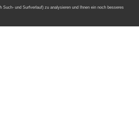
h Such- und Surfverlauf) zu analysieren und Ihnen ein noch besseres
n Sursee 2021
Webpartner
Impressum
Datenschutz