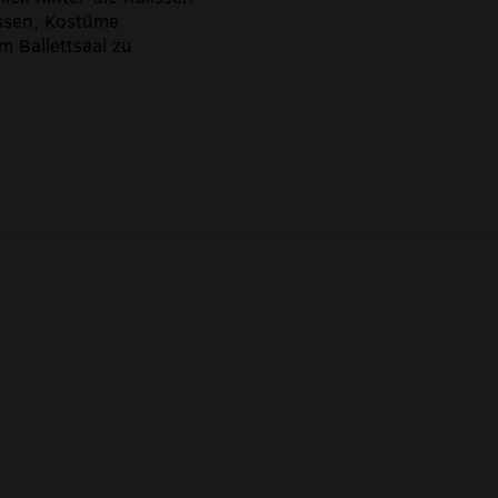
assen, Kostüme
 Ballettsaal zu
08:30