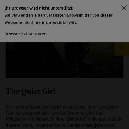
produktionspartner
Ihr Browser wird nicht unterstützt!
spielplan
mtw kursangebot
Sie verwenden einen veralteten Browser, der von dieser
Webseite nicht mehr unterstützt wird.
technische informationen
Browser aktualisieren
event
eventlokal sursee
raummiete
gastronomie
The Quiet Girl
museum
Ein vernachlässigtes Mädchen wird von ihrer gestörten
meilensteine
Familie weggeschickt, um den Sommer über bei
zeitzeugen
Pflegeeltern zu leben. In ihrer Obhut blüht sie auf, aber in
diesem Haus, in dem es keine Geheimnisse geben soll,
historische medienberichte