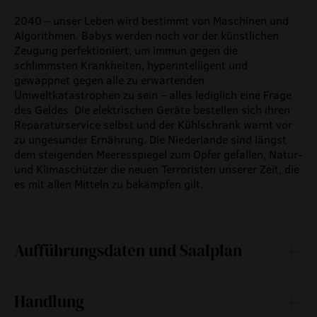
2040 – unser Leben wird bestimmt von Maschinen und
Algorithmen. Babys werden noch vor der künstlichen
Zeugung perfektioniert, um immun gegen die
schlimmsten Krankheiten, hyperintelligent und
gewappnet gegen alle zu erwartenden
Umweltkatastrophen zu sein – alles lediglich eine Frage
des Geldes. Die elektrischen Geräte bestellen sich ihren
Reparaturservice selbst und der Kühlschrank warnt vor
zu ungesunder Ernährung. Die Niederlande sind längst
dem steigenden Meeresspiegel zum Opfer gefallen, Natur-
und Klimaschützer die neuen Terroristen unserer Zeit, die
es mit allen Mitteln zu bekämpfen gilt.
Aufführungsdaten und Saalplan
Handlung
So
10.
17:00
1:35
Nein
—