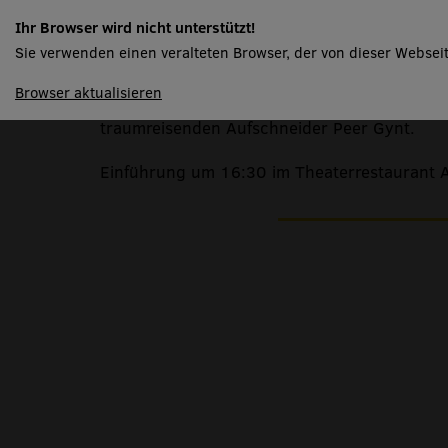
Peer Gynt
Ihr Browser wird nicht unterstützt!
Sie verwenden einen veralteten Browser, der von dieser Webseit
spielplan
Browser aktualisieren
Inspiriert von norwegischen Feenmärchen er
traumreisenden Aufschneider Peer Gynt.
Einführung um 16:30 im Theaterrestaurant 