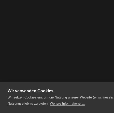
Atelier WM GmbH
Sursee
Auto Wyder AG
Sursee
Bitzi Treuhand AG
Sursee
Bürli Spiel- und Sportge
St. Erhard
Wir verwenden Cookies
Produktionen
2025
04_Peer Gynt
Wir setzen Cookies ein, um die Nutzung unserer Website (einschliesslic
Creanet Internet Service
Nutzungserlebnis zu bieten.
Weitere Informationen...
Geuensee