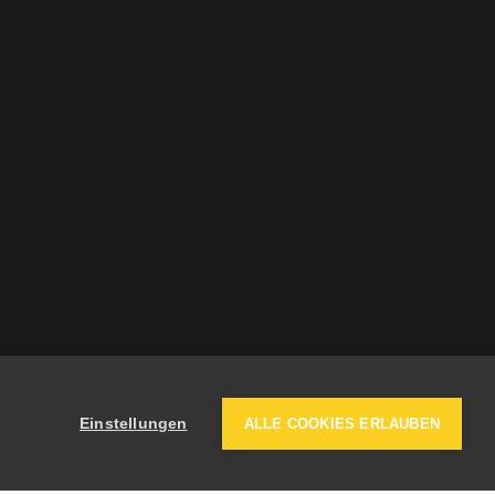
atelierwm.ch
auto-wyder.ch
bitzi.ch
buerli.swiss
Einstellungen
ALLE COOKIES ERLAUBEN
creanet.ch