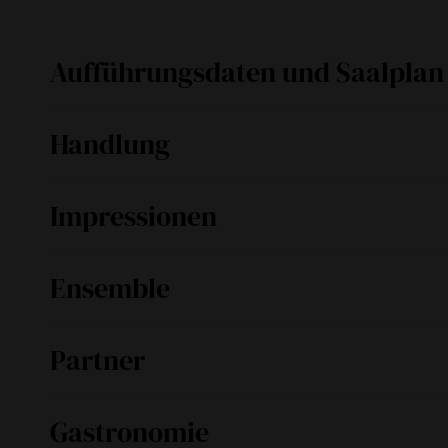
Aufführungsdaten und Saalplan
Handlung
So
13. April 2025
Auf rastloser Reise durch eine phantastische W
Impressionen
schließlich ein Verzweifelter auf der Suche
Marokko und Amerika stellt Peer, der "nordi
schon längst auf ihn gewartet hat...
Ensemble
Das Stück wird gespielt vom Ensemble Perso
Partner
80636 München.
www.ensemblepersona.de/
BWO Systems AG
Gastronomie
Schenkon