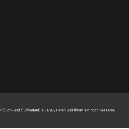
Kulturpartner
Kulturpartner
Kulturpartner
räte AG
Kulturpartner
h Such- und Surfverlauf) zu analysieren und Ihnen ein noch besseres
 AG
Kulturpartner