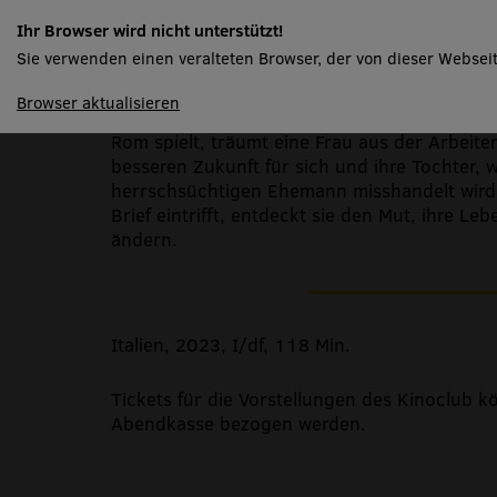
C'é ancora domani
Ihr Browser wird nicht unterstützt!
Sie verwenden einen veralteten Browser, der von dieser Webseit
spielplan
Browser aktualisieren
In diesem bewegenden komödiantischen Dra
Rom spielt, träumt eine Frau aus der Arbeite
besseren Zukunft für sich und ihre Tochter, 
herrschsüchtigen Ehemann misshandelt wird.
Brief eintrifft, entdeckt sie den Mut, ihre L
ändern.
Italien, 2023, I/df, 118 Min.
Tickets für die Vorstellungen des Kinoclub k
Abendkasse bezogen werden.