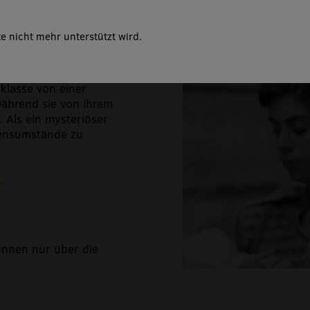
e nicht mehr unterstützt wird.
ma, das im Nachkriegs-
rklasse von einer
während sie von ihrem
 Als ein mysteriöser
ebensumstände zu
önnen nur über die