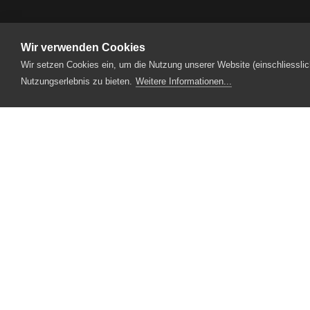
Wir verwenden Cookies
Wir setzen Cookies ein, um die Nutzung unserer Website (einschliesslic
Produktionen
2025
06_C'é ancora d
Nutzungserlebnis zu bieten.
Weitere Informationen...
Designpartner
Fotopartner
Theaterstrasse 5
6210 Sursee
Tel.
041 922 24 04
(Administration)
Tel.
041 920 40 20
(Ticketverkauf)