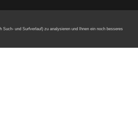
h Such- und Surfverlauf) zu analysieren und Ihnen ein noch besseres
omani
Webpartner
Impressum
Datenschutz