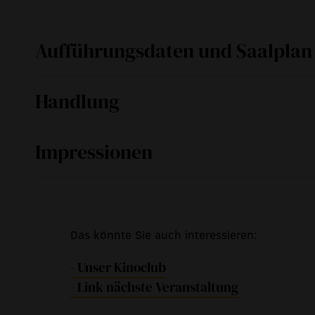
Aufführungsdaten und Saalplan
Handlung
Fr
27. Juni 2025
Rom, 1946. Delia ist die Frau von Ivano und M
Impressionen
die Haushaltskasse mit vielen kleinen Hilfsarb
Ernährer ist. Und das nicht nur mit Worten: hä
Mut gibt, alles über den Haufen zu werfen fü
Italien.
Das könnte Sie auch interessieren:
- Unser Kinoclub
- Link nächste Veranstaltung