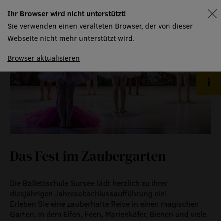
museum
Ihr Browser wird nicht unterstützt!
spielplan
Sie verwenden einen veralteten Browser, der von dieser
meilensteine
Webseite nicht mehr unterstützt wird.
zeitzeugen
Browser aktualisieren
historische medienberichte
eigenproduktionen mtg
Das Fest im Zaubergarten
Die Ballettschule Sursee lädt herzlich zu ihrer
diesjährigen Jahresabschlussaufführung ein!
Erleben Sie eine zauberhafte Reise in einen magischen
Garten, in dem Elfen, Feen, Marienkäfer, Bienen und viele