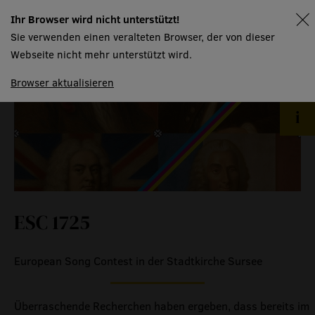
gastronomie
Ihr Browser wird nicht unterstützt!
spielplan
Sie verwenden einen veralteten Browser, der von dieser
museum
Webseite nicht mehr unterstützt wird.
Browser aktualisieren
meilensteine
zeitzeugen
historische medienberichte
eigenproduktionen mtg
ESC 1725
European Song Contest in der Stadtkirche Sursee
Überraschende Recherchen haben ergeben, dass bereits im