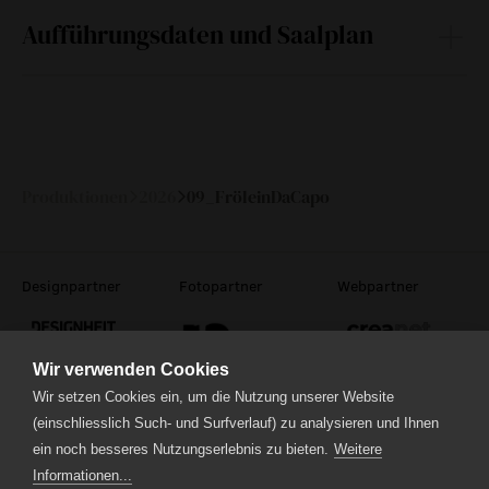
Aufführungsdaten und Saalplan
Programmpremiere: 16.09.25
Mi
16.
20:00
01:30
Ja
Tickets
September
Produktionen
2026
09_FröleinDaCapo
2026
Do
17.
20:00
01:30
Ja
Tickets
September
2026
Designpartner
Fotopartner
Webpartner
Wir verwenden Cookies
Wir setzen Cookies ein, um die Nutzung unserer Website
(einschliesslich Such- und Surfverlauf) zu analysieren und Ihnen
Theaterstrasse 5
ein noch besseres Nutzungserlebnis zu bieten.
Weitere
6210 Sursee
Informationen...