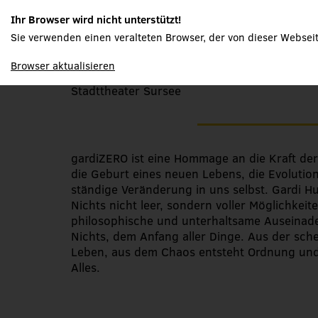
Gardi Hutter- gard
Ihr Browser wird nicht unterstützt!
Sie verwenden einen veralteten Browser, der von dieser Webseit
spielplan
Browser aktualisieren
Benefizveranstaltung des Kleintheater Some
Stadttheater Sursee
gardiZERO ist eine Hommage an die Kraft der
die Geburt eines neuen Lebens, die Evolutio
ständige Veränderung in uns selbst. Gardi Hu
Nichts nicht leer, sondern voller Möglichkeite
philosophische und unterhaltsame Auseinad
Nichts, dem Anfang aller Dinge. Aus der sch
Leben, aus dem Chaos entsteht Ordnung und
Alles.