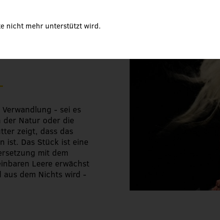
iZERO
e nicht mehr unterstützt wird.
huus Sursee im
 Verwandlung - sei es
n der Natur oder die
tter zeigt, dass das
n ist. Das Stück ist eine
ersetzung mit dem
einbaren Leere erwächst
 aus dem Nichts wird -