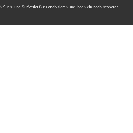
h Such- und Surfverlauf) zu analysieren und Ihnen ein noch besseres
Webpartner
Impressum
Datenschutz