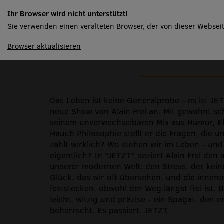
Alain Frei
Ihr Browser wird nicht unterstützt!
Sie verwenden einen veralteten Browser, der von dieser Webseit
spielplan
Browser aktualisieren
JETZT!
Das Leben ist keine Generalprobe - es ist JET
neue Show von Alain Frei an. Mit gewohnt sc
seinem unverwechselbaren Mix aus Humor, Eh
Hauch Philosophie stellt er die Fragen, die un
zählt wirklich? Wo stehen wir im Leben - und
eigentlich? In "JETZT" seziert Alain Frei den
unserer modernen Welt: den Stress, der kein
Glück, das wir oft übersehen, und die innere
feststecken, obwohl der Weg längst frei ist. D
leicht, witzig und präzise - ein Spagat, den 
beherrscht. Es passiert. JETZT.