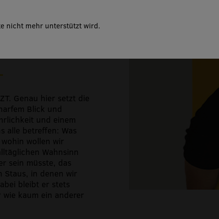
e nicht mehr unterstützt wird.
ZT. Genau hier setzt die
harfem Blick und
rlichkeit und einem
s alle betreffen: Was
 wohin wollen wir
 alltäglichen Wahnsinn
er sein müsste, das
n Staus, in denen wir
abei bleibt er stets
er wie kaum ein anderer