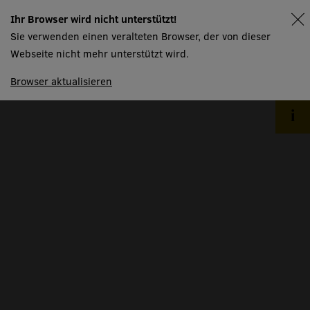
aktuelles
Ihr Browser wird nicht unterstützt!
spielplan
barrierefreiheit
Sie verwenden einen veralteten Browser, der von dieser
abos & mitgliedschaften
Webseite nicht mehr unterstützt wird.
gutscheine
Browser aktualisieren
ticketinformationen
ticketportal
newsletter
kontakt
haus
menschen
räume
produktionspartner
mtw kursangebot