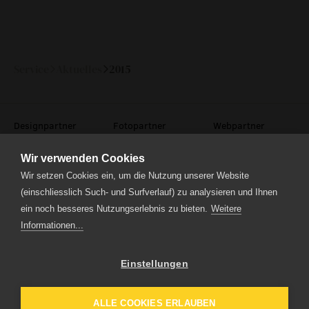
technische informationen
event
Service
Aktuelles
2015
eventlokal sursee
raummiete
Designpartner
Fotopartner
Webpartner
gastronomie
Wir verwenden Cookies
museum
Wir setzen Cookies ein, um die Nutzung unserer Website
(einschliesslich Such- und Surfverlauf) zu analysieren und Ihnen
ein noch besseres Nutzungserlebnis zu bieten.
Weitere
meilensteine
Informationen...
Theaterstrasse 5
zeitzeugen
6210 Sursee
Tel.
041 922 24 04
(Administration)
historische medienberichte
Einstellungen
Tel.
041 920 40 20
(Ticketverkauf)
eigenproduktionen mtg
ALLE COOKIES ERLAUBEN