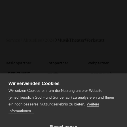
Service
Aktuelles
2024
MusikTheaterWerkstatt
Designpartner
Fotopartner
Webpartner
Wir verwenden Cookies
Wir setzen Cookies ein, um die Nutzung unserer Website
(einschliesslich Such- und Surfverlauf) zu analysieren und Ihnen
ein noch besseres Nutzungserlebnis zu bieten.
Weitere
Theaterstrasse 5
6210 Sursee
Informationen...
Tel.
041 922 24 04
(Administration)
Tel.
041 920 40 20
(Ticketverkauf)
Einstellungen