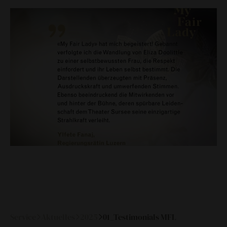
historische medienberichte
eigenproduktionen mtg
Service
Aktuelles
2025
01_Testimonials MFL