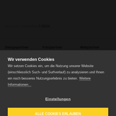
technische informationen
event
Service
Aktuelles
2026
eventlokal sursee
raummiete
Designpartner
Fotopartner
Webpartner
gastronomie
Wir verwenden Cookies
museum
Wir setzen Cookies ein, um die Nutzung unserer Website
(einschliesslich Such- und Surfverlauf) zu analysieren und Ihnen
ein noch besseres Nutzungserlebnis zu bieten.
Weitere
meilensteine
Informationen...
Theaterstrasse 5
zeitzeugen
6210 Sursee
Tel.
041 922 24 04
(Administration)
historische medienberichte
Einstellungen
Tel.
041 920 40 20
(Ticketverkauf)
eigenproduktionen mtg
ALLE COOKIES ERLAUBEN