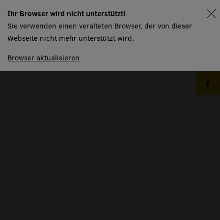
aktuelles
Ihr Browser wird nicht unterstützt!
spielplan
barrierefreiheit
Sie verwenden einen veralteten Browser, der von dieser
abos & mitgliedschaften
Webseite nicht mehr unterstützt wird.
gutscheine
Browser aktualisieren
ticketinformationen
ticketportal
newsletter
kontakt
haus
menschen
räume
produktionspartner
mtw kursangebot