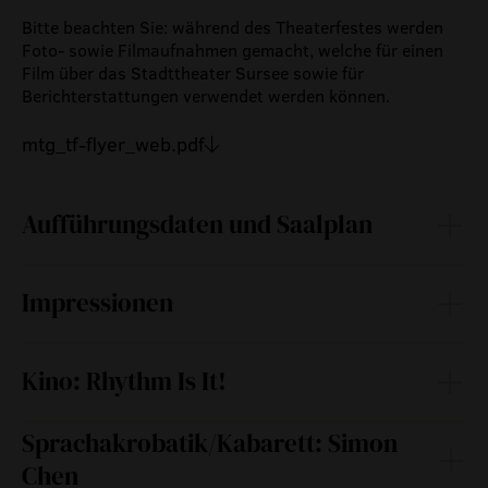
Bitte beachten Sie: während des Theaterfestes werden
Foto- sowie Filmaufnahmen gemacht, welche für einen
Film über das Stadttheater Sursee sowie für
Berichterstattungen verwendet werden können.
mtg_tf-flyer_web.pdf
Aufführungsdaten und Saalplan
Impressionen
Sa
30.
10:00
—
August
2025
Fr
29.
Kino: Rhythm Is It!
17:30
—
August
2025
Ein vielfach prämierter deutscher Dokumentarfilm aus
Sprachakrobatik/Kabarett: Simon
dem Jahr 2004 von Thomas Grube und Enrique Sánchez
Chen
Lansch.