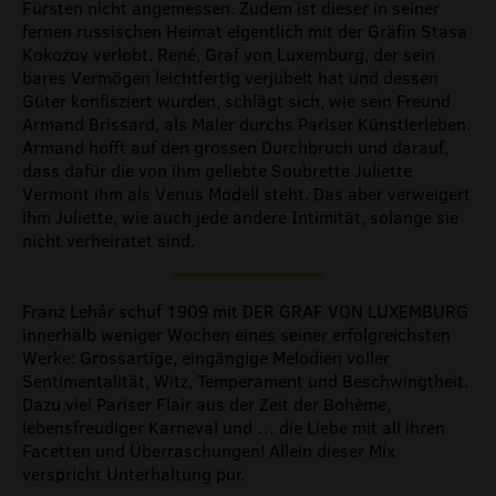
Fürsten nicht angemessen. Zudem ist dieser in seiner
fernen russischen Heimat eigentlich mit der Gräfin Stasa
Kokozov verlobt. René, Graf von Luxemburg, der sein
bares Vermögen leichtfertig verjubelt hat und dessen
Güter konfisziert wurden, schlägt sich, wie sein Freund
Armand Brissard, als Maler durchs Pariser Künstlerleben.
Armand hofft auf den grossen Durchbruch und darauf,
dass dafür die von ihm geliebte Soubrette Juliette
Vermont ihm als Venus Modell steht. Das aber verweigert
ihm Juliette, wie auch jede andere Intimität, solange sie
nicht verheiratet sind.
Franz Lehár schuf 1909 mit DER GRAF VON LUXEMBURG
innerhalb weniger Wochen eines seiner erfolgreichsten
Werke: Grossartige, eingängige Melodien voller
Sentimentalität, Witz, Temperament und Beschwingtheit.
Dazu viel Pariser Flair aus der Zeit der Bohème,
lebensfreudiger Karneval und … die Liebe mit all ihren
Facetten und Überraschungen! Allein dieser Mix
verspricht Unterhaltung pur.