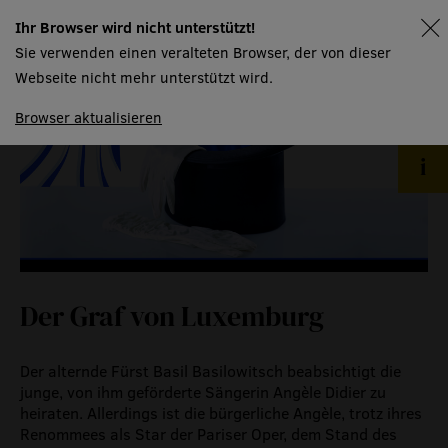
Ihr Browser wird nicht unterstützt!
spielplan
Sie verwenden einen veralteten Browser, der von dieser
Webseite nicht mehr unterstützt wird.
Browser aktualisieren
Der Graf von Luxemburg
Der alternde Fürst Basil Basilowitsch beabsichtigt die
junge, von ihm geförderte Sängerin Angèle Didier zu
heiraten. Allerdings ist die bürgerliche Angèle, trotz ihres
Renommees als Star der Pariser Oper, dem Stand des